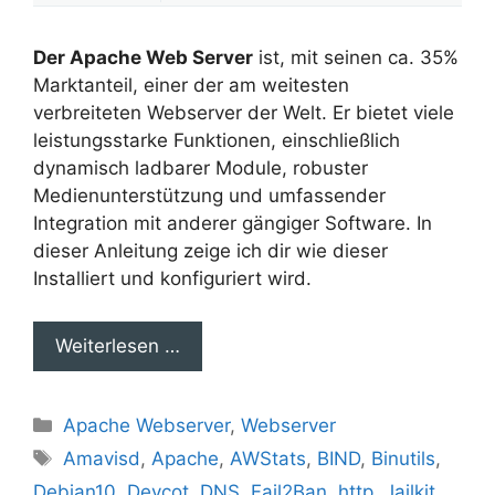
Der Apache Web Server
ist, mit seinen ca. 35%
Marktanteil, einer der am weitesten
verbreiteten Webserver der Welt. Er bietet viele
leistungsstarke Funktionen, einschließlich
dynamisch ladbarer Module, robuster
Medienunterstützung und umfassender
Integration mit anderer gängiger Software. In
dieser Anleitung zeige ich dir wie dieser
Installiert und konfiguriert wird.
Weiterlesen …
Kategorien
Apache Webserver
,
Webserver
Schlagwörter
Amavisd
,
Apache
,
AWStats
,
BIND
,
Binutils
,
Debian10
,
Devcot
,
DNS
,
Fail2Ban
,
http
,
Jailkit
,