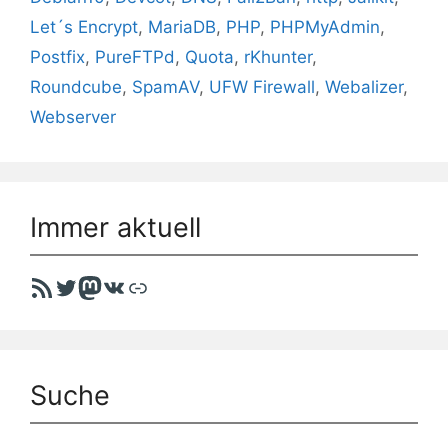
Let´s Encrypt
,
MariaDB
,
PHP
,
PHPMyAdmin
,
Postfix
,
PureFTPd
,
Quota
,
rKhunter
,
Roundcube
,
SpamAV
,
UFW Firewall
,
Webalizer
,
Webserver
Immer aktuell
RSS-Feed
Twitter
Mastodon
VK
Link
Suche