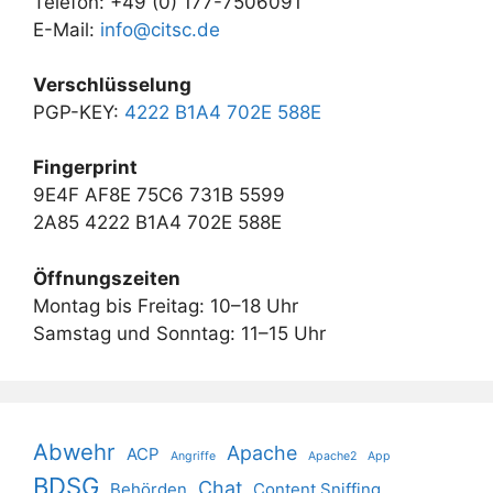
Telefon: +49 (0) 177-7506091
E-Mail:
info@citsc.de
Verschlüsselung
PGP-KEY:
4222 B1A4 702E 588E
Fingerprint
9E4F AF8E 75C6 731B 5599
2A85 4222 B1A4 702E 588E
Öffnungszeiten
Montag bis Freitag: 10–18 Uhr
Samstag und Sonntag: 11–15 Uhr
Abwehr
Apache
ACP
Angriffe
Apache2
App
BDSG
Chat
Behörden
Content Sniffing