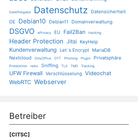
Datenschutz
Datensicherheit
Dateifreigabe
Debian10
DE
Debian11
Domainverwaltung
DSGVO
Fail2Ban
EU
ePrivacy
Hacking
Header Protection
Jitsi
KeyHelp
Kundenverwaltung
Let´s Encrypt
MariaDB
Nextcloud
Privatsphäre
OnlyOffice
OTT
Phishing
Plugin
Sniffing
Protecktion
redis
TLS
TMG
Tracking
UFW Firewall
Videochat
Verschlüsselung
Webserver
WebRTC
Betreiber
[CITSC]