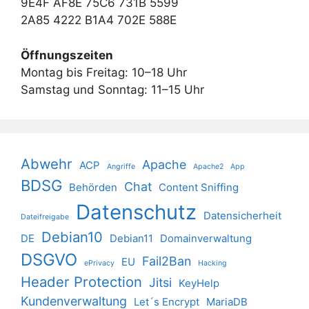
9E4F AF8E 75C6 731B 5599
2A85 4222 B1A4 702E 588E
Öffnungszeiten
Montag bis Freitag: 10–18 Uhr
Samstag und Sonntag: 11–15 Uhr
Abwehr
Apache
ACP
Angriffe
Apache2
App
BDSG
Chat
Behörden
Content Sniffing
Datenschutz
Datensicherheit
Dateifreigabe
Debian10
DE
Debian11
Domainverwaltung
DSGVO
Fail2Ban
EU
ePrivacy
Hacking
Header Protection
Jitsi
KeyHelp
Kundenverwaltung
Let´s Encrypt
MariaDB