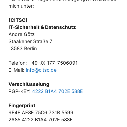
mich unter:
[CITSC]
IT-Sicherheit & Datenschutz
Andre Götz
Staakener Straße 7
13583 Berlin
Telefon: +49 (0) 177-7506091
E-Mail:
info@citsc.de
Verschlüsselung
PGP-KEY:
4222 B1A4 702E 588E
Fingerprint
9E4F AF8E 75C6 731B 5599
2A85 4222 B1A4 702E 588E