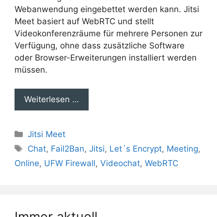
Webanwendung eingebettet werden kann. Jitsi
Meet basiert auf WebRTC und stellt
Videokonferenzräume für mehrere Personen zur
Verfügung, ohne dass zusätzliche Software
oder Browser-Erweiterungen installiert werden
müssen.
Weiterlesen …
Kategorien
Jitsi Meet
Schlagwörter
Chat
,
Fail2Ban
,
Jitsi
,
Let´s Encrypt
,
Meeting
,
Online
,
UFW Firewall
,
Videochat
,
WebRTC
Immer aktuell