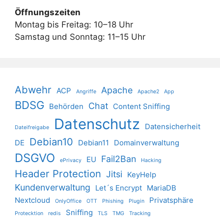
Öffnungszeiten
Montag bis Freitag: 10–18 Uhr
Samstag und Sonntag: 11–15 Uhr
Abwehr
Apache
ACP
Angriffe
Apache2
App
BDSG
Chat
Behörden
Content Sniffing
Datenschutz
Datensicherheit
Dateifreigabe
Debian10
DE
Debian11
Domainverwaltung
DSGVO
Fail2Ban
EU
ePrivacy
Hacking
Header Protection
Jitsi
KeyHelp
Kundenverwaltung
Let´s Encrypt
MariaDB
Nextcloud
Privatsphäre
OnlyOffice
OTT
Phishing
Plugin
Sniffing
Protecktion
redis
TLS
TMG
Tracking