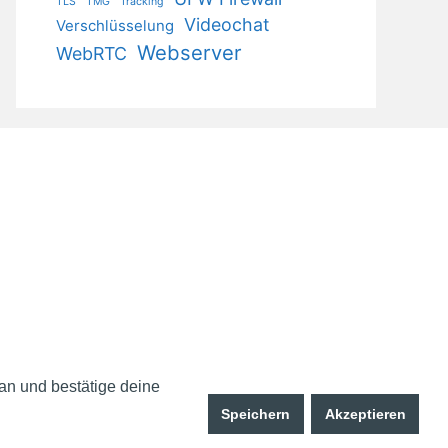
TLS
TMG
Tracking
Videochat
Verschlüsselung
Webserver
WebRTC
 an und bestätige deine
Speichern
Akzeptieren
ress