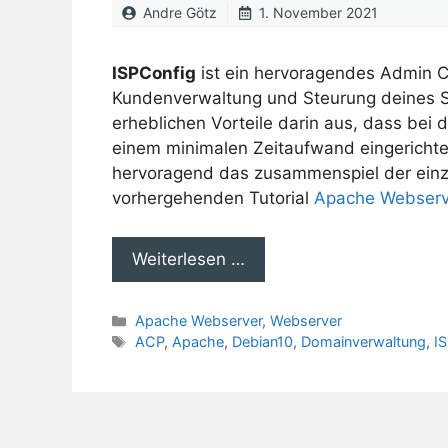
Andre Götz
1. November 2021
ISPConfig
ist ein hervoragendes Admin Co
Kundenverwaltung und Steurung deines Se
erheblichen Vorteile darin aus, dass bei 
einem minimalen Zeitaufwand eingerichte
hervoragend das zusammenspiel der einz
vorhergehenden Tutorial
Apache Webserv
Weiterlesen …
Kategorien
Apache Webserver
,
Webserver
Schlagwörter
ACP
,
Apache
,
Debian10
,
Domainverwaltung
,
I