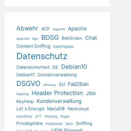
Abwehr
Apache
ACP
Angriffe
BDSG
Chat
Behörden
Apache2
App
Content Sniffing
Dateifreigabe
Datenschutz
Debian10
Datensicherheit
DE
Debian11
Domainverwaltung
DSGVO
Fail2Ban
EU
ePrivacy
Header Protection
Jitsi
Hacking
Kundenverwaltung
KeyHelp
Let´s Encrypt
MariaDB
Nextcloud
OnlyOffice
OTT
Phishing
Plugin
Privatsphäre
Sniffing
Protecktion
redis
UFW Firewall